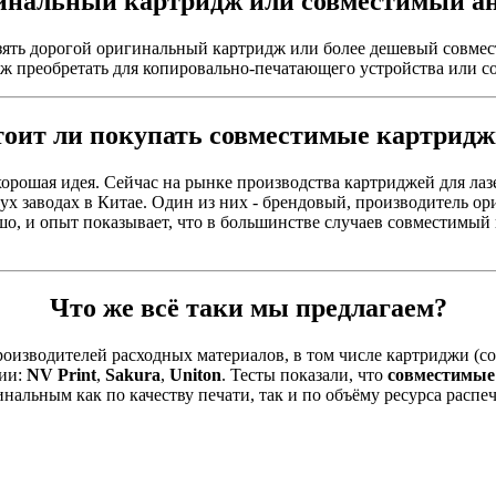
нальный картридж или совместимый ан
ять дорогой оригинальный картридж или более дешевый совмест
идж преобретать для копировально-печатающего устройства или 
оит ли покупать совместимые картрид
хорошая идея. Сейчас на рынке производства картриджей для ла
ух заводах в Китае. Один из них - брендовый, производитель о
, и опыт показывает, что в большинстве случаев совместимый к
Что же всё таки мы предлагаем?
изводителей расходных материалов, в том числе картриджи (со
нии:
NV Print
,
Sakura
,
Uniton
. Тесты показали, что
совместимые
инальным как по качеству печати, так и по объёму ресурса расп