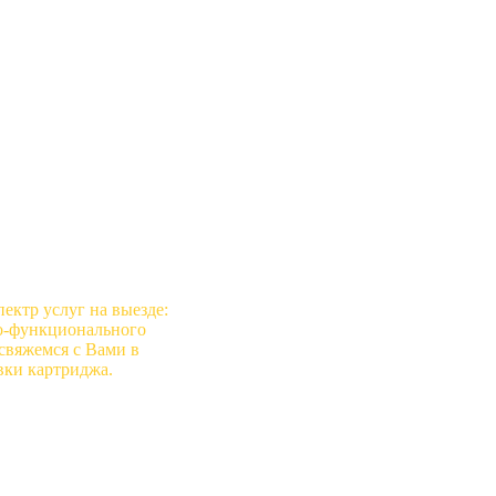
ектр услуг на выезде:
го-функционального
 свяжемся с Вами в
вки картриджа.