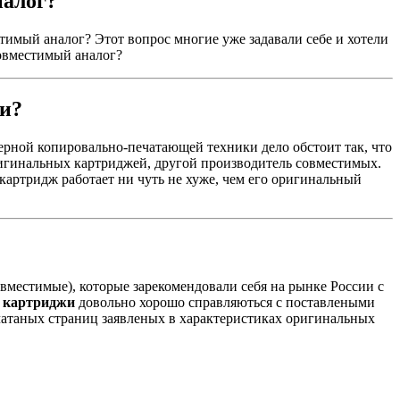
алог?
имый аналог? Этот вопрос многие уже задавали себе и хотели
совместимый аналог?
жи?
зерной копировально-печатающей техники дело обстоит так, что
ригинальных картриджей, другой производитель совместимых.
артридж работает ни чуть не хуже, чем его оригинальный
вместимые), которые зарекомендовали себя на рынке России с
 картриджи
довольно хорошо справляються с поставлеными
ечатаных страниц заявленых в характеристиках оригинальных