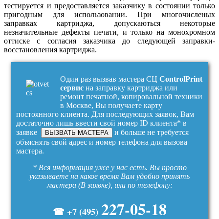
тестируется и предоставляется заказчику в состоянии только
пригодным для использовании. При многочисленых
заправках картриджа, допускаються некоторые
незначительные дефекты печати, и только на монохромном
оттиске с согласия заказчика до следующей заправки-
восстановления картриджа.
Один раз вызвав мастера СЦ
ControlPrint
сервис
на заправку картриджа или
ремонт печатной, копировальной техники
в Москве, Вы получаете карту
постоянного клиента. Для последующих заявок, Вам
достаточно лишь ввести свой номер ID клиента* в
заявке
и больше не требуется
ВЫЗВАТЬ МАСТЕРА
объяснять свой адрес и номер телефона для вызова
мастера.
* Вся информация уже у нас есть. Вы просто
указываете на какое время Вам удобно принять
мастера (В заявке), или по телефону:
227-05-18
☎ +7 (495)