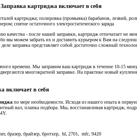
Заправка картриджа включает в себя
деталей картриджа; полировка (промывка) барабанов, лезвий, рол
нером; снятие остаточного электростатического заряда
ию качества - после нашей заправки, картридж отпечатает не м
бо мы можем забрать их и доставить курьером к Вам на следую
м деле заправка представляет собой достаточно сложный техноло
много времени. Мы заправим ваш картридж в течение 10-15 минут
 подвергаются многократной заправке. На практике новый купленн
а включает в себя
риджа
по мере необходимости. Исходя из нашего опыта в первую
нитный вал, планка подбора. Мы, восстанавливая картридж, подр
4Y.
r, бразер, брайзер, бротхер, hl, 2701, mfc, 9420