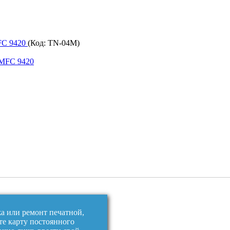
MFC 9420
(Код:
TN-04M
)
жа или ремонт печатной,
те карту постоянного