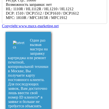
Ресурс стр.:
10000
Возможность заправки:
нет
HL:
1110R / HL1112R / HL1210 / HL1212
DCP:
1510 / DCP1512 / DCP1610 / DCP1612
MFC:
1810R / MFC1815R / MFC1912
Copyright www.maxx-marketing.net
Один раз
вызвав
мастера на
заправку
картриджа или ремонт
печатной,
копировальной техники
в Москве, Вы
получаете карту
постоянного клиента.
Для последующих
заявок, Вам достаточно
лишь ввести свой
номер ID клиента* в
заявке и больше не
требуется объяснять