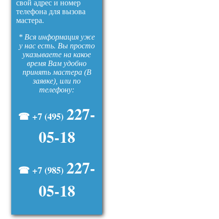
свой адрес и номер
телефона для вызова
мастера.
* Вся информация уже
у нас есть. Вы просто
указываете на какое
время Вам удобно
принять мастера (В
заявке), или по
телефону:
227-
☎ +7 (495)
05-18
227-
☎ +7 (985)
05-18