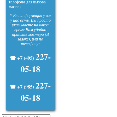
телефона для вызова
мастера.
* Вся информация уже
у нас есть. Вы просто
указываете на какое
время Вам удобно
принять мастера (В
заявке), или по
телефону:
227-
☎ +7 (495)
05-18
227-
☎ +7 (985)
05-18