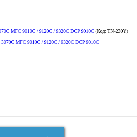
 3070C MFC 9010C / 9120C / 9320C DCP 9010C
(Код:
TN-230Y
)