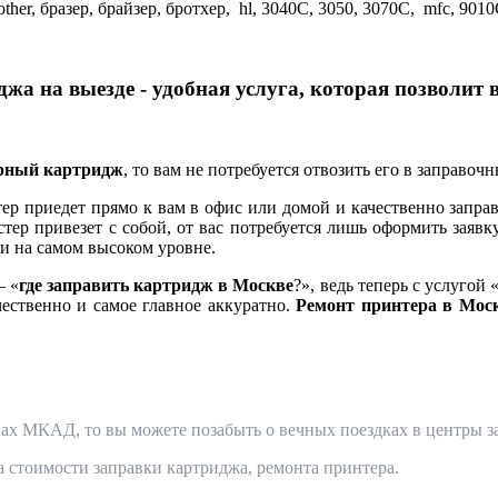
her, бразер, брайзер, бротхер, hl, 3040C, 3050, 3070C, mfc, 901
жа на выезде - удобная услуга, которая позволит 
ерный картридж
, то вам не потребуется отвозить его в заправоч
 приедет прямо к вам в офис или домой и качественно заправ
тер привезет с собой, от вас потребуется лишь оформить заявк
и на самом высоком уровне.
— «
где заправить картридж в Москве
?», ведь теперь с услугой 
чественно и самое главное аккуратно.
Ремонт принтера в Мос
ах МКАД, то вы можете позабыть о вечных поездках в центры за
та стоимости заправки картриджа, ремонта принтера.