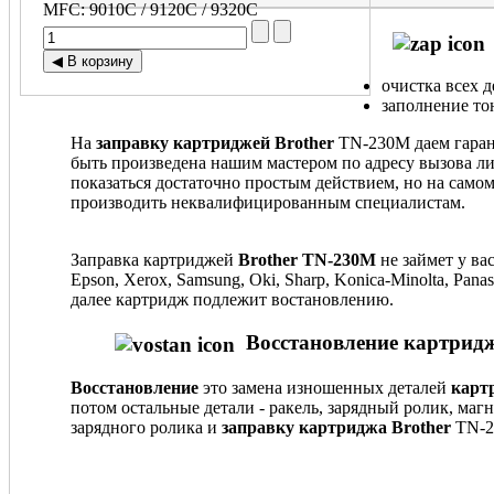
MFC
:
9010C / 9120C / 9320C
очистка всех 
заполнение то
На
заправку картриджей Brother
TN-230M даем гаран
быть произведена нашим мастером по адресу вызова ли
показаться достаточно простым действием, но на само
производить неквалифицированным специалистам.
Заправка картриджей
Brother TN-230M
не займет у ва
Epson, Xerox, Samsung, Oki, Sharp, Konica-Minolta, Pa
далее картридж подлежит востановлению.
Восстановление картридж
Восстановление
это замена изношенных деталей
карт
потом остальные детали - ракель, зарядный ролик, маг
зарядного ролика и
заправку картриджа Brother
TN-2