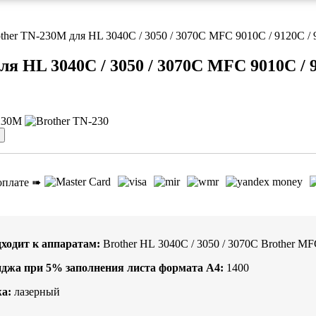
ther TN-230M для HL 3040C / 3050 / 3070C MFC 9010C / 9120C 
я HL 3040C / 3050 / 3070C MFC 9010C / 
оплате ➠
ходит к аппаратам:
Brother HL 3040C / 3050 / 3070C Brother M
иджа при
5%
заполнения листа формата А4:
1400
а:
лазерный