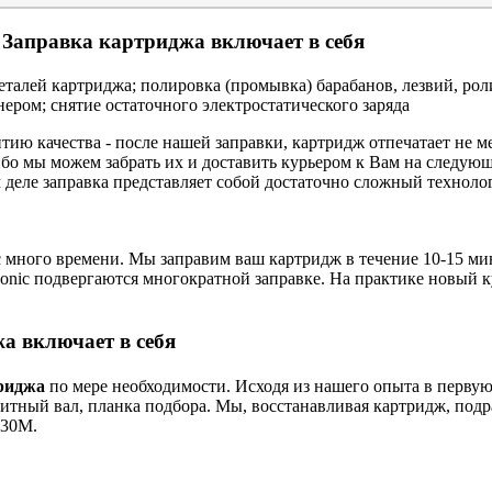
Заправка картриджа включает в себя
деталей картриджа; полировка (промывка) барабанов, лезвий, рол
нером; снятие остаточного электростатического заряда
тию качества - после нашей заправки, картридж отпечатает не 
бо мы можем забрать их и доставить курьером к Вам на следую
м деле заправка представляет собой достаточно сложный техноло
с много времени. Мы заправим ваш картридж в течение 10-15 мин
nasonic подвергаются многократной заправке. На практике новый 
а включает в себя
риджа
по мере необходимости. Исходя из нашего опыта в первую
нитный вал, планка подбора. Мы, восстанавливая картридж, подр
30M.