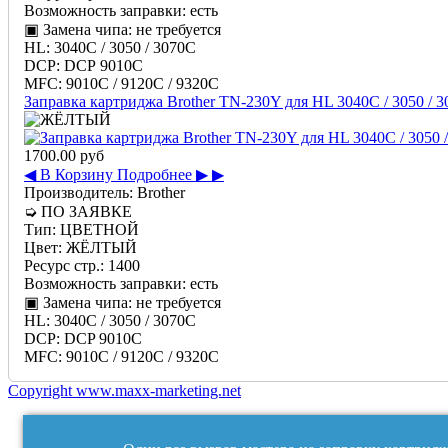
Возможность заправки:
есть
▣ Замена чипа:
не требуется
HL:
3040C / 3050 / 3070C
DCP:
DCP 9010C
MFC:
9010C / 9120C / 9320C
Заправка картриджа Brother TN-230Y для HL 3040C / 3050 /
1700.00 руб
◀ В Корзину
Подробнее ▶ ▶
Производитель:
Brother
➭
ПО ЗАЯВКЕ
Тип:
ЦВЕТНОЙ
Цвет:
ЖЁЛТЫЙ
Ресурс стр.:
1400
Возможность заправки:
есть
▣ Замена чипа:
не требуется
HL:
3040C / 3050 / 3070C
DCP:
DCP 9010C
MFC:
9010C / 9120C / 9320C
Copyright www.maxx-marketing.net