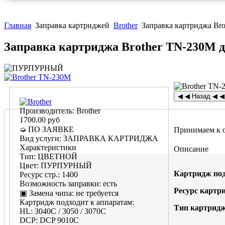
Главная
Заправка картриджей
Brother
Заправка картриджа Bro
Заправка картриджа Brother TN-230M дл
Производитель:
Brother
1700.00 руб
➭ ПО ЗАЯВКЕ
Принимаем к 
Вид услуги
:
ЗАПРАВКА КАРТРИДЖА
Характеристики
Описание
Тип
:
ЦВЕТНОЙ
Цвет
:
ПУРПУРНЫЙ
Картридж под
Ресурс стр.
:
1400
Возможность заправки
:
есть
Ресурс картр
▣ Замена чипа
:
не требуется
Картридж подходит к аппаратам:
Тип картридж
HL
:
3040C / 3050 / 3070C
DCP
:
DCP 9010C