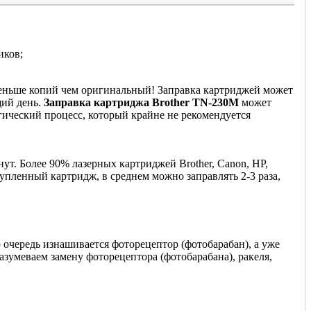
иков;
меньше копий чем оригинальный! Заправка картриджей может
щий день.
Заправка картриджа Brother TN-230M
может
гический процесс, который крайне не рекомендуется
ут. Более 90% лазерных картриджей Brother, Canon, HP,
купленный картридж, в среднем можно заправлять 2-3 раза,
 очередь изнашивается фоторецептор (фотобарабан), а уже
азумеваем замену фоторецептора (фотобарабана), ракеля,