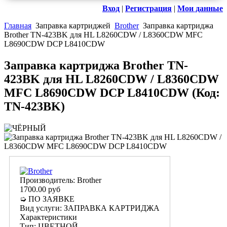
Вход
|
Регистрация
|
Мои данные
Главная
Заправка картриджей
Brother
Заправка картриджа
Brother TN-423BK для HL L8260CDW / L8360CDW MFC
L8690CDW DCP L8410CDW
Заправка картриджа Brother TN-
423BK для HL L8260CDW / L8360CDW
MFC L8690CDW DCP L8410CDW
(Код:
TN-423BK
)
Производитель:
Brother
1700.00 руб
➭ ПО ЗАЯВКЕ
Вид услуги
:
ЗАПРАВКА КАРТРИДЖА
Характеристики
Тип
:
ЦВЕТНОЙ