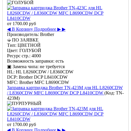
от
1700.00 руб
◀ В Корзину
Подробнее ▶ ▶
Производитель:
Brother
➭
ПО ЗАЯВКЕ
Тип:
ЦВЕТНОЙ
Цвет:
ГОЛУБОЙ
Ресурс стр.:
4000
Возможность заправки:
есть
▣ Замена чипа:
не требуется
HL:
HL L8260CDW / L8360CDW
DCP:
Brother DCP L8410CDW
MFC:
Brother MFC L8690CDW
Заправка картриджа Brother TN-423M для HL L8260CDW
/ L8360CDW MFC L8690CDW DCP L8410CDW
(Код:
TN-
423M
)
от
1700.00 руб
◀ В Корзину
Подробнее ▶ ▶