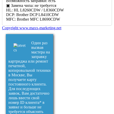
Возможность заправки:
есть
▣ Замена чипа:
не требуется
HL:
HL L8260CDW / L8360CDW
DCP:
Brother DCP L8410CDW
MFC:
Brother MFC L8690CDW
Copyright www.maxx-marketing.net
Один раз
вызвав
мастера на
заправку
картриджа или ремонт
печатной,
копировальной техники
в Москве, Вы
получаете карту
постоянного клиента.
Для последующих
заявок, Вам достаточно
лишь ввести свой
номер ID клиента* в
заявке и больше не
требуется объяснять