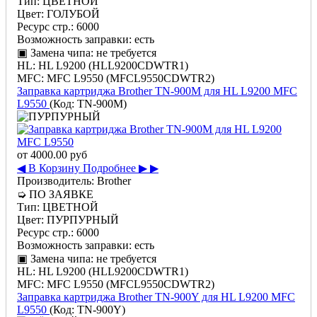
Тип:
ЦВЕТНОЙ
Цвет:
ГОЛУБОЙ
Ресурс стр.:
6000
Возможность заправки:
есть
▣ Замена чипа:
не требуется
HL:
HL L9200 (HLL9200CDWTR1)
MFC:
MFC L9550 (MFCL9550CDWTR2)
Заправка картриджа Brother TN-900M для HL L9200 MFC
L9550
(Код:
TN-900M
)
от
4000.00 руб
◀ В Корзину
Подробнее ▶ ▶
Производитель:
Brother
➭
ПО ЗАЯВКЕ
Тип:
ЦВЕТНОЙ
Цвет:
ПУРПУРНЫЙ
Ресурс стр.:
6000
Возможность заправки:
есть
▣ Замена чипа:
не требуется
HL:
HL L9200 (HLL9200CDWTR1)
MFC:
MFC L9550 (MFCL9550CDWTR2)
Заправка картриджа Brother TN-900Y для HL L9200 MFC
L9550
(Код:
TN-900Y
)