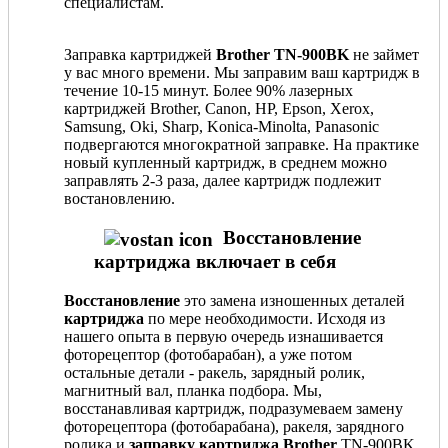
специалистам.
Заправка картриджей
Brother TN-900BK
не займет
у вас много времени. Мы заправим ваш картридж в
течение 10-15 минут. Более 90% лазерных
картриджей Brother, Canon, HP, Epson, Xerox,
Samsung, Oki, Sharp, Konica-Minolta, Panasonic
подвергаются многократной заправке. На практике
новый купленный картридж, в среднем можно
заправлять 2-3 раза, далее картридж подлежит
востановлению.
Восстановление
картриджа включает в себя
Восстановление
это замена изношенных деталей
картриджа
по мере необходимости. Исходя из
нашего опыта в первую очередь изнашивается
фоторецептор (фотобарабан), а уже потом
остальные детали - ракель, зарядный ролик,
магнитный вал, планка подбора. Мы,
восстанавливая картридж, подразумеваем замену
фоторецептора (фотобарабана), ракеля, зарядного
ролика и
заправку картриджа Brother
TN-900BK.