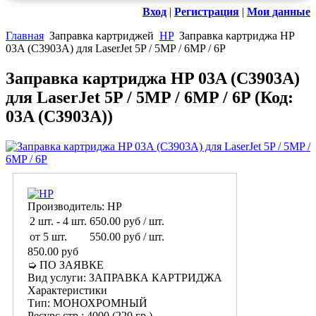
Вход
|
Регистрация
|
Мои данные
Главная
Заправка картриджей
HP
Заправка картриджа HP
03A (C3903A) для LaserJet 5P / 5MP / 6MP / 6P
Заправка картриджа HP 03A (C3903A)
для LaserJet 5P / 5MP / 6MP / 6P
(Код:
03A (C3903A)
)
Производитель:
HP
2 шт.
-
4 шт.
650.00 руб
/ шт.
от 5 шт.
550.00 руб
/ шт.
850.00 руб
➭ ПО ЗАЯВКЕ
Вид услуги
:
ЗАПРАВКА КАРТРИДЖА
Характеристики
Тип
:
МОНОХРОМНЫЙ
Ресурс стр.
:
4000 (220 гр.)