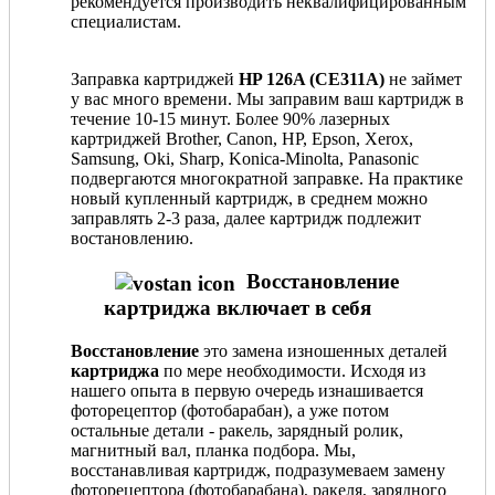
рекомендуется производить неквалифицированным
специалистам.
Заправка картриджей
HP 126A (CE311A)
не займет
у вас много времени. Мы заправим ваш картридж в
течение 10-15 минут. Более 90% лазерных
картриджей Brother, Canon, HP, Epson, Xerox,
Samsung, Oki, Sharp, Konica-Minolta, Panasonic
подвергаются многократной заправке. На практике
новый купленный картридж, в среднем можно
заправлять 2-3 раза, далее картридж подлежит
востановлению.
Восстановление
картриджа включает в себя
Восстановление
это замена изношенных деталей
картриджа
по мере необходимости. Исходя из
нашего опыта в первую очередь изнашивается
фоторецептор (фотобарабан), а уже потом
остальные детали - ракель, зарядный ролик,
магнитный вал, планка подбора. Мы,
восстанавливая картридж, подразумеваем замену
фоторецептора (фотобарабана), ракеля, зарядного