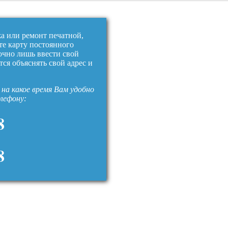
жа или ремонт печатной,
те карту постоянного
очно лишь ввести свой
тся объяснять свой адрес и
на какое время Вам удобно
елефону:
8
8