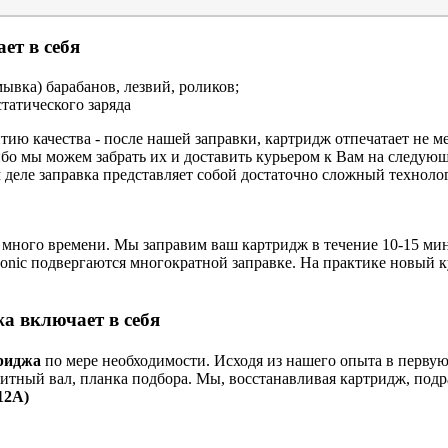
ет в себя
ывка) барабанов, лезвий, роликов;
татического заряда
тию качества - после нашей заправки, картридж отпечатает не
бо мы можем забрать их и доставить курьером к Вам на следую
м деле заправка представляет собой достаточно сложный техноло
с много времени. Мы заправим ваш картридж в течение 10-15 мин
nasonic подвергаются многократной заправке. На практике новый 
а включает в себя
риджа
по мере необходимости. Исходя из нашего опыта в первую
нитный вал, планка подбора. Мы, восстанавливая картридж, подр
12A)