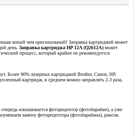
 меньше копий чем оригинальный! Заправка картриджей может
щий день.
Заправка картриджа HP 12A (Q2612A)
может
гический процесс, который крайне не рекомендуется
ут. Более 90% лазерных картриджей Brother, Canon, HP,
купленный картридж, в среднем можно заправлять 2-3 раза,
 очередь изнашивается фоторецептор (фотобарабан), а уже
азумеваем замену фоторецептора (фотобарабана), ракеля,