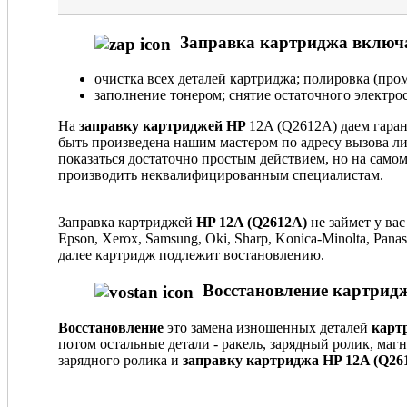
Заправка картриджа включа
очистка всех деталей картриджа; полировка (пром
заполнение тонером; снятие остаточного электрос
На
заправку картриджей HP
12A (Q2612A) даем гаран
быть произведена нашим мастером по адресу вызова ли
показаться достаточно простым действием, но на само
производить неквалифицированным специалистам.
Заправка картриджей
HP 12A (Q2612A)
не займет у ва
Epson, Xerox, Samsung, Oki, Sharp, Konica-Minolta, Pa
далее картридж подлежит востановлению.
Восстановление картридж
Восстановление
это замена изношенных деталей
карт
потом остальные детали - ракель, зарядный ролик, маг
зарядного ролика и
заправку картриджа HP 12A (Q26