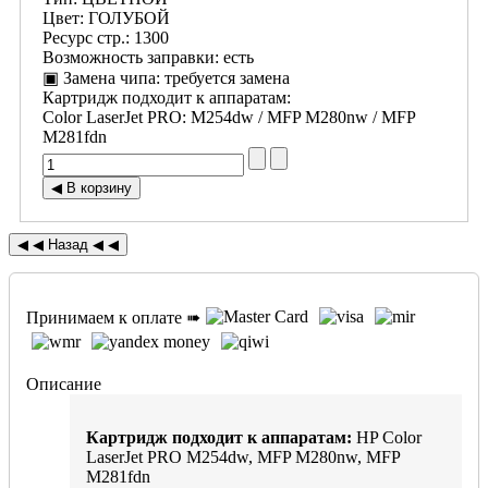
Цвет
:
ГОЛУБОЙ
Ресурс стр.
:
1300
Возможность заправки
:
есть
▣ Замена чипа
:
требуется замена
Картридж подходит к аппаратам:
Color LaserJet PRO
:
M254dw / MFP M280nw / MFP
M281fdn
Принимаем к оплате ➠
Описание
Картридж подходит к аппаратам:
HP Color
LaserJet PRO M254dw, MFP M280nw, MFP
M281fdn