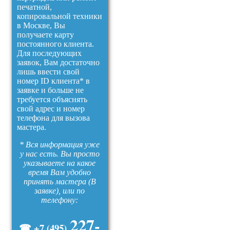
печатной,
копировальной техники
в Москве, Вы
получаете карту
постоянного клиента.
Для последующих
заявок, Вам достаточно
лишь ввести свой
номер ID клиента* в
заявке и больше не
требуется объяснять
свой адрес и номер
телефона для вызова
мастера.
* Вся информация уже
у нас есть. Вы просто
указываете на какое
время Вам удобно
принять мастера (В
заявке), или по
телефону:
227-
☎ +7 (495)