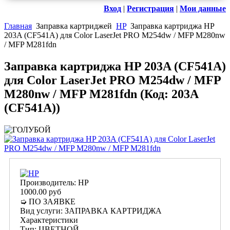
Вход
|
Регистрация
|
Мои данные
Главная
Заправка картриджей
HP
Заправка картриджа HP
203A (CF541A) для Color LaserJet PRO M254dw / MFP M280nw
/ MFP M281fdn
Заправка картриджа HP 203A (CF541A)
для Color LaserJet PRO M254dw / MFP
M280nw / MFP M281fdn
(Код:
203A
(CF541A)
)
Производитель:
HP
1000.00 руб
➭ ПО ЗАЯВКЕ
Вид услуги
:
ЗАПРАВКА КАРТРИДЖА
Характеристики
Тип
:
ЦВЕТНОЙ