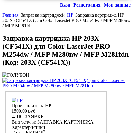
Вход
|
Регистрация
|
Мои данные
Главная
Заправка картриджей
HP
Заправка картриджа HP
203X (CF541X) для Color LaserJet PRO M254dw / MFP M280nw
/ MFP M281fdn
Заправка картриджа HP 203X
(CF541X) для Color LaserJet PRO
M254dw / MFP M280nw / MFP M281fdn
(Код:
203X (CF541X)
)
Производитель:
HP
1500.00 руб
➭ ПО ЗАЯВКЕ
Вид услуги
:
ЗАПРАВКА КАРТРИДЖА
Характеристики
Тип
:
ЦВЕТНОЙ