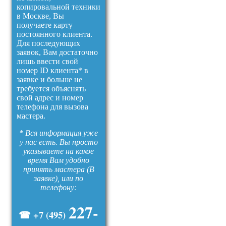
копировальной техники
в Москве, Вы
получаете карту
постоянного клиента.
Для последующих
заявок, Вам достаточно
лишь ввести свой
номер ID клиента* в
заявке и больше не
требуется объяснять
свой адрес и номер
телефона для вызова
мастера.
* Вся информация уже
у нас есть. Вы просто
указываете на какое
время Вам удобно
принять мастера (В
заявке), или по
телефону:
227-
☎ +7 (495)