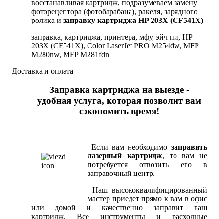
восстанавливая картридж, подразумеваем замену
фоторецептора (фотобарабана), ракеля, зарядного
ролика и
заправку картриджа HP 203X (CF541X)
заправка, картриджа, принтера, мфу, эйч пи, HP
203X (CF541X), Color LaserJet PRO M254dw, MFP
M280nw, MFP M281fdn
Доставка и оплата
Заправка картриджа на выезде -
удобная услуга, которая позволит вам
сэкономить время!
Если вам необходимо
заправить
лазерный картридж
, то вам не
потребуется отвозить его в
заправочный центр.
Наш высококвалифицированный
мастер приедет прямо к вам в офис
или домой и качественно заправит ваш
картридж. Все инструменты и расходные