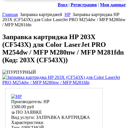
Вход
|
Регистрация
|
Мои данные
Главная
Заправка картриджей
HP
Заправка картриджа HP
203X (CF543X) для Color LaserJet PRO M254dw / MFP M280nw
/ MFP M281fdn
Заправка картриджа HP 203X
(CF543X) для Color LaserJet PRO
M254dw / MFP M280nw / MFP M281fdn
(Код:
203X (CF543X)
)
Производитель:
HP
1500.00 руб
➭ ПО ЗАЯВКЕ
Вид услуги
:
ЗАПРАВКА КАРТРИДЖА
Характеристики
Тип
:
ЦВЕТНОЙ