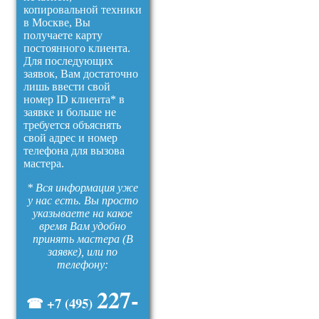
копировальной техники
в Москве, Вы
получаете карту
постоянного клиента.
Для последующих
заявок, Вам достаточно
лишь ввести свой
номер ID клиента* в
заявке и больше не
требуется объяснять
свой адрес и номер
телефона для вызова
мастера.
* Вся информация уже
у нас есть. Вы просто
указываете на какое
время Вам удобно
принять мастера (В
заявке), или по
телефону:
227-
☎ +7 (495)