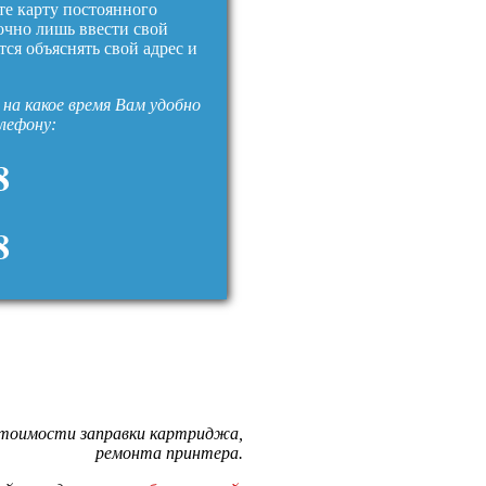
те карту постоянного
очно лишь ввести свой
тся объяснять свой адрес и
на какое время Вам удобно
елефону:
8
8
стоимости заправки картриджа,
ремонта принтера.