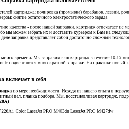
Заправка картриджа включает в себя
деталей картриджа; полировка (промывка) барабанов, лезвий, рол
нером; снятие остаточного электростатического заряда
тию качества - после нашей заправки, картридж отпечатает не
бо мы можем забрать их и доставить курьером к Вам на следую
м деле заправка представляет собой достаточно сложный техноло
с много времени. Мы заправим ваш картридж в течение 10-15 мин
nasonic подвергаются многократной заправке. На практике новый 
а включает в себя
риджа
по мере необходимости. Исходя из нашего опыта в первую
нитный вал, планка подбора. Мы, восстанавливая картридж, подр
28A)
CF228A), Color LaserJet PRO M403dn LaserJet PRO M427dw