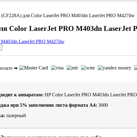
 (CF228A) для Color LaserJet PRO M403dn LaserJet PRO M427dw
для Color LaserJet PRO M403dn LaserJe
оплате ➠
ходит к аппаратам:
HP Color LaserJet PRO M403dn LaserJet P
иджа при
5%
заполнения листа формата А4:
3000
а:
лазерный