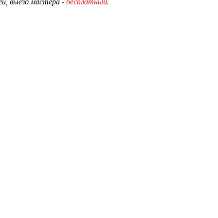
й, выезд мастера -
бесплатный
.