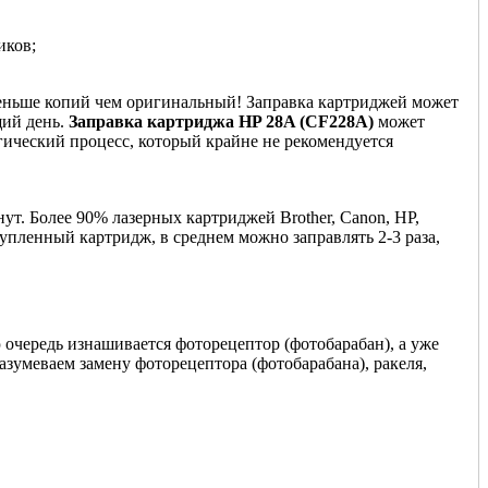
иков;
 меньше копий чем оригинальный! Заправка картриджей может
щий день.
Заправка картриджа HP 28A (CF228A)
может
гический процесс, который крайне не рекомендуется
ут. Более 90% лазерных картриджей Brother, Canon, HP,
купленный картридж, в среднем можно заправлять 2-3 раза,
 очередь изнашивается фоторецептор (фотобарабан), а уже
азумеваем замену фоторецептора (фотобарабана), ракеля,