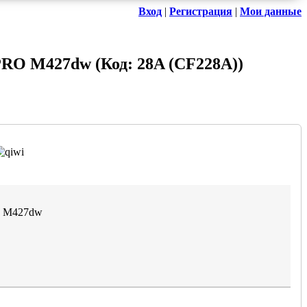
Вход
|
Регистрация
|
Мои данные
t PRO M427dw
(Код:
28A (CF228A)
)
RO M427dw