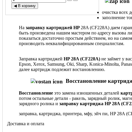
очистка всех 
заполнение то
На
заправку картриджей HP
28A (CF228A) даем гаран
быть произведена нашим мастером по адресу вызова ли
показаться достаточно простым действием, но на само
производить неквалифицированным специалистам.
Заправка картриджей
HP 28A (CF228A)
не займет у ва
Epson, Xerox, Samsung, Oki, Sharp, Konica-Minolta, Pa
далее картридж подлежит востановлению.
Восстановление картридж
Восстановление
это замена изношенных деталей
карт
потом остальные детали - ракель, зарядный ролик, маг
зарядного ролика и
заправку картриджа HP 28A (CF2
заправка, картриджа, принтера, мфу, эйч пи, HP 28A (
Доставка и оплата