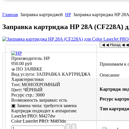
Главная
Заправка картриджей
HP
Заправка картриджа HP 28A
Заправка картриджа HP 28A (CF228A) 
Производитель:
HP
950.00 руб
Принимаем к 
➭ ПО ЗАЯВКЕ
Вид услуги
:
ЗАПРАВКА КАРТРИДЖА
Описание
Характеристики
Тип
:
МОНОХРОМНЫЙ
Картридж под
Цвет
:
ЧЁРНЫЙ
Ресурс стр.
:
3000
Ресурс картр
Возможность заправки
:
есть
▣ Замена чипа
:
требуется замена
Тип картридж
Картридж подходит к аппаратам:
LaserJet PRO
:
M427dw
Color LaserJet PRO
:
M403dn