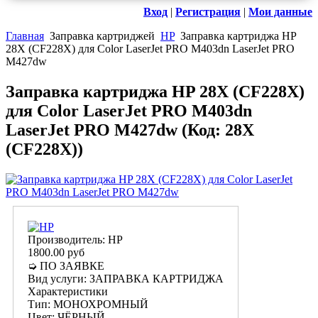
Вход
|
Регистрация
|
Мои данные
Главная
Заправка картриджей
HP
Заправка картриджа HP
28X (CF228X) для Color LaserJet PRO M403dn LaserJet PRO
M427dw
Заправка картриджа HP 28X (CF228X)
для Color LaserJet PRO M403dn
LaserJet PRO M427dw
(Код:
28X
(CF228X)
)
Производитель:
HP
1800.00 руб
➭ ПО ЗАЯВКЕ
Вид услуги
:
ЗАПРАВКА КАРТРИДЖА
Характеристики
Тип
:
МОНОХРОМНЫЙ
Цвет
:
ЧЁРНЫЙ