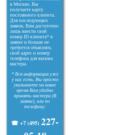
в Москве, Вы
получаете карту
постоянного клиента.
Для последующих
заявок, Вам достаточно
лишь ввести свой
номер ID клиента* в
заявке и больше не
требуется объяснять
свой адрес и номер
телефона для вызова
мастера.
* Вся информация уже
у нас есть. Вы просто
указываете на какое
время Вам удобно
принять мастера (В
заявке), или по
телефону:
227-
☎ +7 (495)