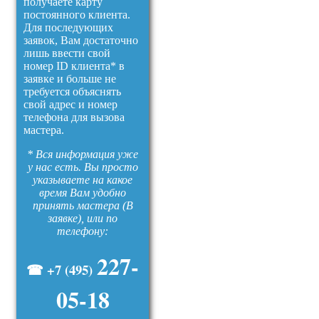
получаете карту
постоянного клиента.
Для последующих
заявок, Вам достаточно
лишь ввести свой
номер ID клиента* в
заявке и больше не
требуется объяснять
свой адрес и номер
телефона для вызова
мастера.
* Вся информация уже
у нас есть. Вы просто
указываете на какое
время Вам удобно
принять мастера (В
заявке), или по
телефону:
227-
☎ +7 (495)
05-18