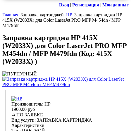
Вход
|
Регистрация
|
Мои данные
Главная
Заправка картриджей
HP
Заправка картриджа HP
415X (W2033X) для Color LaserJet PRO MFP M454dn / MFP
M479fdn
Заправка картриджа HP 415X
(W2033X) для Color LaserJet PRO MFP
M454dn / MFP M479fdn
(Код:
415X
(W2033X)
)
Производитель:
HP
1900.00 руб
➭ ПО ЗАЯВКЕ
Вид услуги
:
ЗАПРАВКА КАРТРИДЖА
Характеристики
Тип
:
ЦВЕТНОЙ