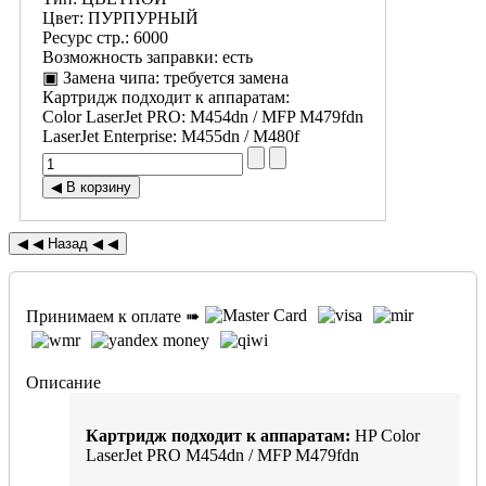
Цвет
:
ПУРПУРНЫЙ
Ресурс стр.
:
6000
Возможность заправки
:
есть
▣ Замена чипа
:
требуется замена
Картридж подходит к аппаратам:
Color LaserJet PRO
:
M454dn / MFP M479fdn
LaserJet Enterprise
:
M455dn / M480f
Принимаем к оплате ➠
Описание
Картридж подходит к аппаратам:
HP Color
LaserJet PRO M454dn / MFP M479fdn