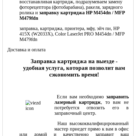
восстанавливая картридж, подразумеваем замену
фоторецептора (фотобарабана), ракеля, зарядного
ролика и
заправку картриджа HP M454dn / MFP
M479fdn
заправка, картриджа, принтера, мфу, эйч пи, HP
415X (W2033X), Color LaserJet PRO M454dn / MFP
M479fdn
Доставка и оплата
Заправка картриджа на выезде -
удобная услуга, которая позволит вам
сэкономить время!
Если вам необходимо
заправить
лазерный картридж
, то вам не
потребуется отвозить его в
заправочный центр.
Наш высококвалифицированный
мастер приедет прямо к вам в офис
или домой и качественно заправит ваш