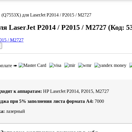
(Q7553X) для LaserJet P2014 / P2015 / M2727
я LaserJet P2014 / P2015 / M2727
(Код:
5
оплате ➠
ходит к аппаратам:
HP LaserJet P2014, P2015, M2727
иджа при
5%
заполнения листа формата А4:
7000
а:
лазерный