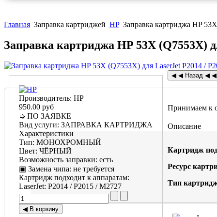
Главная
Заправка картриджей
HP
Заправка картриджа HP 53X 
Заправка картриджа HP 53X (Q7553X) дл
Производитель:
HP
950.00 руб
Принимаем к 
➭ ПО ЗАЯВКЕ
Вид услуги
:
ЗАПРАВКА КАРТРИДЖА
Описание
Характеристики
Тип
:
МОНОХРОМНЫЙ
Картридж под
Цвет
:
ЧЁРНЫЙ
Возможность заправки
:
есть
Ресурс картр
▣ Замена чипа
:
не требуется
Картридж подходит к аппаратам:
Тип картридж
LaserJet
:
P2014 / P2015 / M2727