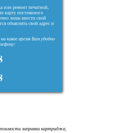
жа или ремонт печатной,
те карту постоянного
очно лишь ввести свой
тся объяснять свой адрес и
на какое время Вам удобно
елефону:
8
8
стоимости заправки картриджа,