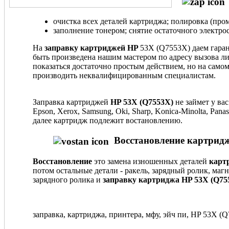
очистка всех деталей картриджа; полировка (пром
заполнение тонером; снятие остаточного электрос
На
заправку картриджей HP
53X (Q7553X) даем гаран
быть произведена нашим мастером по адресу вызова ли
показаться достаточно простым действием, но на само
производить неквалифицированным специалистам.
Заправка картриджей
HP 53X (Q7553X)
не займет у ва
Epson, Xerox, Samsung, Oki, Sharp, Konica-Minolta, Pa
далее картридж подлежит востановлению.
Восстановление картридж
Восстановление
это замена изношенных деталей
карт
потом остальные детали - ракель, зарядный ролик, маг
зарядного ролика и
заправку картриджа HP 53X (Q75
заправка, картриджа, принтера, мфу, эйч пи, HP 53X (Q