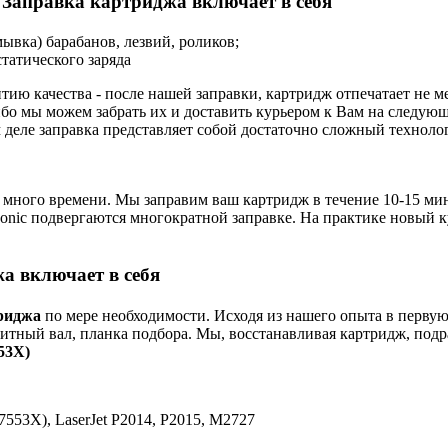
Заправка картриджа включает в себя
ывка) барабанов, лезвий, роликов;
татического заряда
тию качества - после нашей заправки, картридж отпечатает не
бо мы можем забрать их и доставить курьером к Вам на следую
м деле заправка представляет собой достаточно сложный техноло
с много времени. Мы заправим ваш картридж в течение 10-15 мин
nasonic подвергаются многократной заправке. На практике новый 
а включает в себя
риджа
по мере необходимости. Исходя из нашего опыта в первую
нитный вал, планка подбора. Мы, восстанавливая картридж, подр
53X)
7553X), LaserJet P2014, P2015, M2727