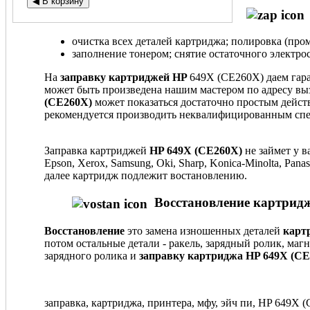
очистка всех деталей картриджа; полировка (пром
заполнение тонером; снятие остаточного электрос
На
заправку картриджей HP
649X (CE260X) даем гара
может быть произведена нашим мастером по адресу вы
(CE260X)
может показаться достаточно простым действ
рекомендуется производить неквалифицированным спе
Заправка картриджей
HP 649X (CE260X)
не займет у в
Epson, Xerox, Samsung, Oki, Sharp, Konica-Minolta, Pa
далее картридж подлежит востановлению.
Восстановление картридж
Восстановление
это замена изношенных деталей
карт
потом остальные детали - ракель, зарядный ролик, маг
зарядного ролика и
заправку картриджа HP 649X (CE
заправка, картриджа, принтера, мфу, эйч пи, HP 649X (C