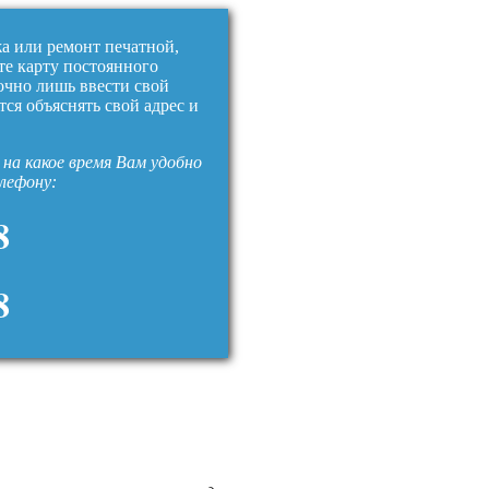
жа или ремонт печатной,
те карту постоянного
очно лишь ввести свой
тся объяснять свой адрес и
на какое время Вам удобно
елефону:
8
8