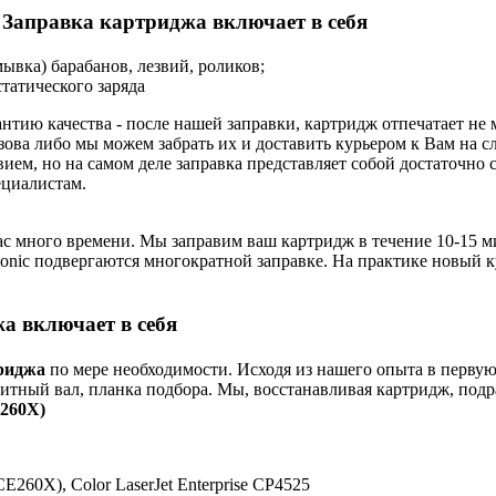
Заправка картриджа включает в себя
ывка) барабанов, лезвий, роликов;
татического заряда
нтию качества - после нашей заправки, картридж отпечатает н
зова либо мы можем забрать их и доставить курьером к Вам на 
ием, но на самом деле заправка представляет собой достаточно
циалистам.
ас много времени. Мы заправим ваш картридж в течение 10-15 ми
nasonic подвергаются многократной заправке. На практике новый 
а включает в себя
риджа
по мере необходимости. Исходя из нашего опыта в первую
нитный вал, планка подбора. Мы, восстанавливая картридж, подр
260X)
E260X), Color LaserJet Enterprise CP4525