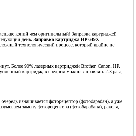
е меньше копий чем оригинальный! Заправка картриджей
следующий день.
Заправка картриджа HP 649X
 сложный технологический процесс, который крайне не
нут. Более 90% лазерных картриджей Brother, Canon, HP,
купленный картридж, в среднем можно заправлять 2-3 раза,
 очередь изнашивается фоторецептор (фотобарабан), а уже
азумеваем замену фоторецептора (фотобарабана), ракеля,