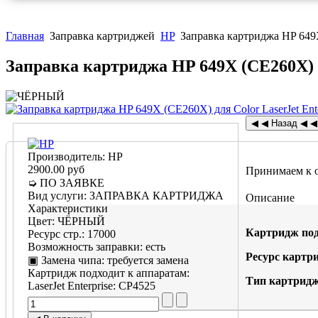
Главная
Заправка картриджей
HP
Заправка картриджа HP 649X
Заправка картриджа HP 649X (CE260X) д
Производитель:
HP
2900.00 руб
Принимаем к 
➭ ПО ЗАЯВКЕ
Вид услуги
:
ЗАПРАВКА КАРТРИДЖА
Описание
Характеристики
Цвет
:
ЧЁРНЫЙ
Картридж под
Ресурс стр.
:
17000
Возможность заправки
:
есть
Ресурс картр
▣ Замена чипа
:
требуется замена
Картридж подходит к аппаратам:
Тип картридж
LaserJet Enterprise
:
CP4525