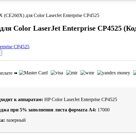
 (CE260X) для Color LaserJet Enterprise CP4525
ля Color LaserJet Enterprise CP4525
(Ко
оплате ➠
ходит к аппаратам:
HP Color LaserJet Enterprise CP4525
иджа при
5%
заполнения листа формата А4:
17000
а:
лазерный