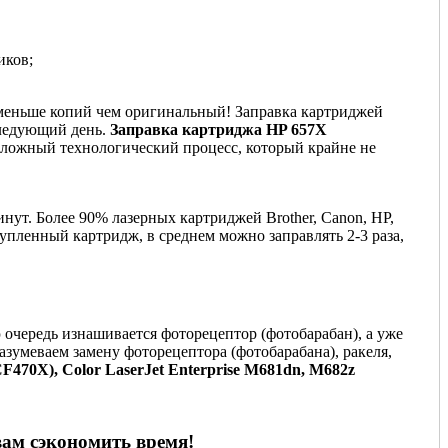
иков;
е меньше копий чем оригинальный! Заправка картриджей
следующий день.
Заправка картриджа HP 657X
 сложный технологический процесс, который крайне не
нут. Более 90% лазерных картриджей Brother, Canon, HP,
купленный картридж, в среднем можно заправлять 2-3 раза,
 очередь изнашивается фоторецептор (фотобарабан), а уже
азумеваем замену фоторецептора (фотобарабана), ракеля,
470X), Color LaserJet Enterprise M681dn, M682z
вам сэкономить время!