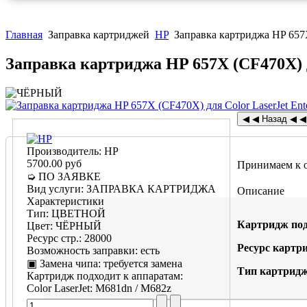
Главная
Заправка картриджей
HP
Заправка картриджа HP 657X
Заправка картриджа HP 657X (CF470X) д
Производитель:
HP
5700.00 руб
Принимаем к 
➭ ПО ЗАЯВКЕ
Вид услуги
:
ЗАПРАВКА КАРТРИДЖА
Описание
Характеристики
Тип
:
ЦВЕТНОЙ
Картридж под
Цвет
:
ЧЁРНЫЙ
Ресурс стр.
:
28000
Ресурс картр
Возможность заправки
:
есть
▣ Замена чипа
:
требуется замена
Тип картридж
Картридж подходит к аппаратам:
Color LaserJet
:
M681dn / M682z