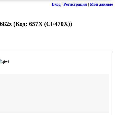
Вход
|
Регистрация
|
Мои данные
M682z
(Код:
657X (CF470X)
)