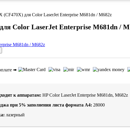
 (CF470X) для Color LaserJet Enterprise M681dn / M682z
ля Color LaserJet Enterprise M681dn / 
оплате ➠
ходит к аппаратам:
HP Color LaserJet Enterprise M681dn, M682z
иджа при
5%
заполнения листа формата А4:
28000
а:
лазерный