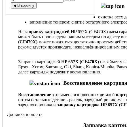
очистка всех 
заполнение тонером; снятие остаточного электрос
На
заправку картриджей HP
657X (CF470X) даем гара
может быть произведена нашим мастером по адресу вы
(CF470X)
может показаться достаточно простым действ
рекомендуется производить неквалифицированным спе
Заправка картриджей
HP 657X (CF470X)
не займет у в
Epson, Xerox, Samsung, Oki, Sharp, Konica-Minolta, Pa
далее картридж подлежит востановлению.
Восстановление картридж
Восстановление
это замена изношенных деталей
карт
потом остальные детали - ракель, зарядный ролик, маг
зарядного ролика и
заправку картриджа HP 657X (CF4
Доставка и оплата
Заправка картрид