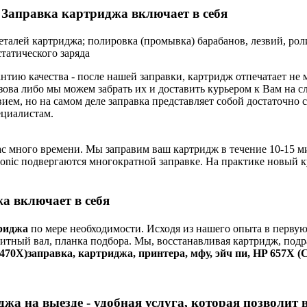
Заправка картриджа включает в себя
деталей картриджа; полировка (промывка) барабанов, лезвий, рол
татического заряда
нтию качества - после нашей заправки, картридж отпечатает н
зова либо мы можем забрать их и доставить курьером к Вам на 
ием, но на самом деле заправка представляет собой достаточно
циалистам.
ас много времени. Мы заправим ваш картридж в течение 10-15 ми
nasonic подвергаются многократной заправке. На практике новый 
а включает в себя
риджа
по мере необходимости. Исходя из нашего опыта в первую
нитный вал, планка подбора. Мы, восстанавливая картридж, подр
70X)заправка, картриджа, принтера, мфу, эйч пи, HP 657X (CF
жа на выезде - удобная услуга, которая позволит 