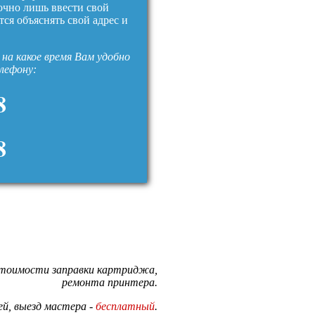
очно лишь ввести свой
тся объяснять свой адрес и
на какое время Вам удобно
елефону:
8
8
стоимости заправки картриджа,
ремонта принтера.
й, выезд мастера -
бесплатный
.