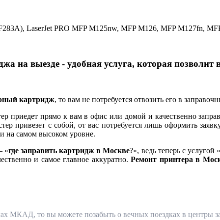
A (CF283A), LaserJet PRO MFP M125nw, MFP M126, MFP M127fn, 
жа на выезде - удобная услуга, которая позволит 
ерный картридж
, то вам не потребуется отвозить его в заправоч
 приедет прямо к вам в офис или домой и качественно заправ
тер привезет с собой, от вас потребуется лишь оформить заявк
и на самом высоком уровне.
— «
где заправить картридж в Москве
?», ведь теперь с услугой 
чественно и самое главное аккуратно.
Ремонт принтера в Мос
ах МКАД, то вы можете позабыть о вечных поездках в центры за