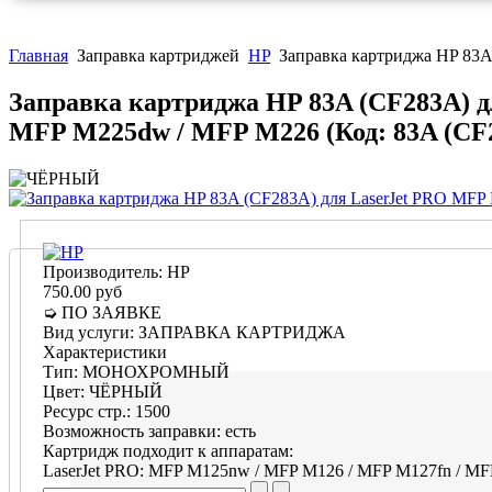
Главная
Заправка картриджей
HP
Заправка картриджа HP 83A
Заправка картриджа HP 83A (CF283A) д
MFP M225dw / MFP M226
(Код:
83A (CF
Производитель:
HP
750.00 руб
➭ ПО ЗАЯВКЕ
Вид услуги
:
ЗАПРАВКА КАРТРИДЖА
Характеристики
Тип
:
МОНОХРОМНЫЙ
Цвет
:
ЧЁРНЫЙ
Ресурс стр.
:
1500
Возможность заправки
:
есть
Картридж подходит к аппаратам:
LaserJet PRO
:
MFP M125nw / MFP M126 / MFP M127fn / MF