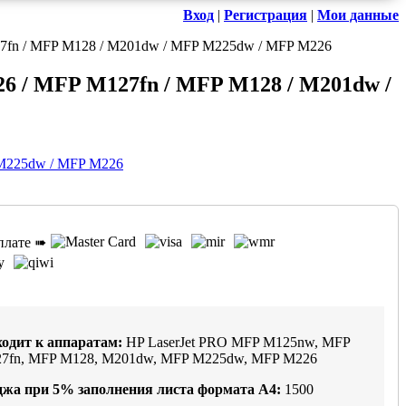
Вход
|
Регистрация
|
Мои данные
27fn / MFP M128 / M201dw / MFP M225dw / MFP M226
6 / MFP M127fn / MFP M128 / M201dw /
плате ➠
одит к аппаратам:
HP LaserJet PRO MFP M125nw, MFP
7fn, MFP M128, M201dw, MFP M225dw, MFP M226
джа при
5%
заполнения листа формата А4:
1500