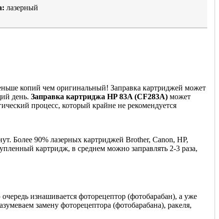
а:
лазерный
 меньше копий чем оригинальный! Заправка картриджей может
щий день.
Заправка картриджа HP 83A (CF283A)
может
гический процесс, который крайне не рекомендуется
ут. Более 90% лазерных картриджей Brother, Canon, HP,
купленный картридж, в среднем можно заправлять 2-3 раза,
 очередь изнашивается фоторецептор (фотобарабан), а уже
азумеваем замену фоторецептора (фотобарабана), ракеля,