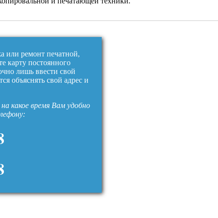
копировальной и печатающей техники.
жа или ремонт печатной,
те карту постоянного
очно лишь ввести свой
тся объяснять свой адрес и
на какое время Вам удобно
елефону:
8
8