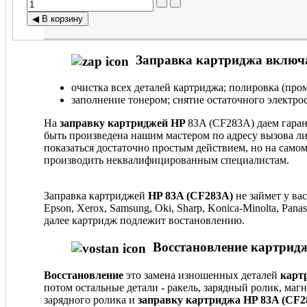
Заправка картриджа включа
очистка всех деталей картриджа; полировка (пром
заполнение тонером; снятие остаточного электрос
На
заправку картриджей HP
83A (CF283A) даем гаран
быть произведена нашим мастером по адресу вызова ли
показаться достаточно простым действием, но на само
производить неквалифицированным специалистам.
Заправка картриджей
HP 83A (CF283A)
не займет у ва
Epson, Xerox, Samsung, Oki, Sharp, Konica-Minolta, Pa
далее картридж подлежит востановлению.
Восстановление картридж
Восстановление
это замена изношенных деталей
карт
потом остальные детали - ракель, зарядный ролик, маг
зарядного ролика и
заправку картриджа HP 83A (CF2