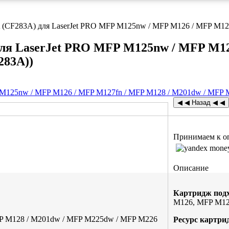
 (CF283A) для LaserJet PRO MFP M125nw / MFP M126 / MFP M1
ля LaserJet PRO MFP M125nw / MFP M12
283A)
)
Принимаем к о
Описание
Картридж подх
M126, MFP M12
P M128 / M201dw / MFP M225dw / MFP M226
Ресурс картри