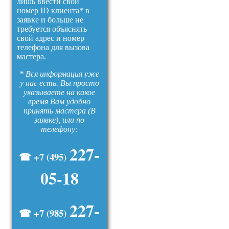
лишь ввести свой
номер ID клиента* в
заявке и больше не
требуется объяснять
свой адрес и номер
телефона для вызова
мастера.
* Вся информация уже
у нас есть. Вы просто
указываете на какое
время Вам удобно
принять мастера (В
заявке), или по
телефону:
227-
☎ +7 (495)
05-18
227-
☎ +7 (985)