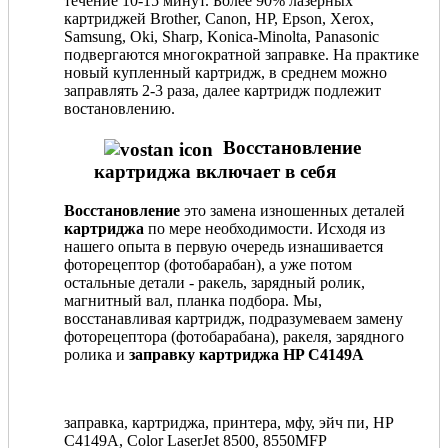
течение 10-15 минут. Более 90% лазерных
картриджей Brother, Canon, HP, Epson, Xerox,
Samsung, Oki, Sharp, Konica-Minolta, Panasonic
подвергаются многократной заправке. На практике
новый купленный картридж, в среднем можно
заправлять 2-3 раза, далее картридж подлежит
востановлению.
Восстановление
картриджа включает в себя
Восстановление
это замена изношенных деталей
картриджа
по мере необходимости. Исходя из
нашего опыта в первую очередь изнашивается
фоторецептор (фотобарабан), а уже потом
остальные детали - ракель, зарядный ролик,
магнитный вал, планка подбора. Мы,
восстанавливая картридж, подразумеваем замену
фоторецептора (фотобарабана), ракеля, зарядного
ролика и
заправку картриджа HP C4149A
заправка, картриджа, принтера, мфу, эйч пи, HP
C4149A, Color LaserJet 8500, 8550MFP