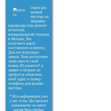
Один раз
вызвав
мастера на
заправку
картриджа или ремонт
печатной,
копировальной техники
в Москве, Вы
получаете карту
постоянного клиента.
Для последующих
заявок, Вам достаточно
лишь ввести свой
номер ID клиента* в
заявке и больше не
требуется объяснять
свой адрес и номер
телефона для вызова
мастера.
* Вся информация уже
у нас есть. Вы просто
указываете на какое
время Вам удобно