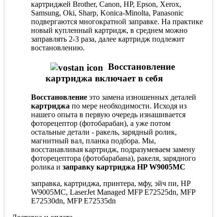
картриджей Brother, Canon, HP, Epson, Xerox,
Samsung, Oki, Sharp, Konica-Minolta, Panasonic
подвергаются многократной заправке. На практике
новый купленный картридж, в среднем можно
заправлять 2-3 раза, далее картридж подлежит
востановлению.
Восстановление
картриджа включает в себя
Восстановление
это замена изношенных деталей
картриджа
по мере необходимости. Исходя из
нашего опыта в первую очередь изнашивается
фоторецептор (фотобарабан), а уже потом
остальные детали - ракель, зарядный ролик,
магнитный вал, планка подбора. Мы,
восстанавливая картридж, подразумеваем замену
фоторецептора (фотобарабана), ракеля, зарядного
ролика и
заправку картриджа HP W9005MC
заправка, картриджа, принтера, мфу, эйч пи, HP
W9005MC, LaserJet Managed MFP E72525dn, MFP
E72530dn, MFP E72535dn