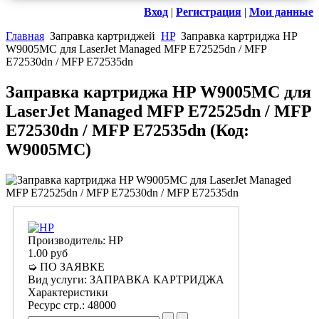
Вход
|
Регистрация
|
Мои данные
Главная
Заправка картриджей
HP
Заправка картриджа HP
W9005MC для LaserJet Managed MFP E72525dn / MFP
E72530dn / MFP E72535dn
Заправка картриджа HP W9005MC для
LaserJet Managed MFP E72525dn / MFP
E72530dn / MFP E72535dn
(Код:
W9005MC
)
Производитель:
HP
1.00 руб
➭ ПО ЗАЯВКЕ
Вид услуги
:
ЗАПРАВКА КАРТРИДЖА
Характеристики
Ресурс стр.
:
48000