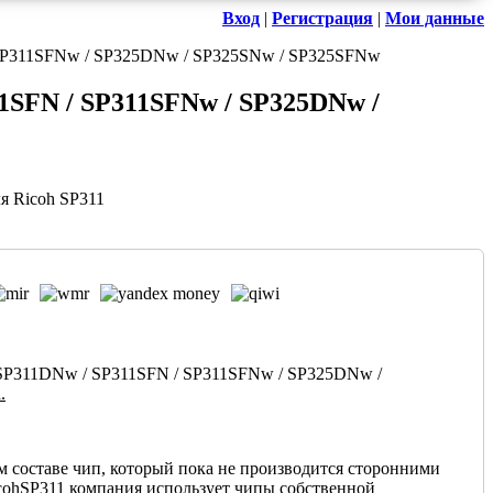
Вход
|
Регистрация
|
Мои данные
/ SP311SFNw / SP325DNw / SP325SNw / SP325SFNw
11SFN / SP311SFNw / SP325DNw /
SP311DNw / SP311SFN / SP311SFNw / SP325DNw /
.
м составе чип, который пока не производится сторонними
cohSP311 компания использует чипы собственной