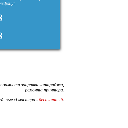
елефону:
8
8
стоимости заправки картриджа,
ремонта принтера.
й, выезд мастера -
бесплатный
.