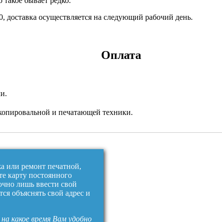
 такое бывает редко.
:00, доставка осуществляется на следующий рабочий день.
Оплата
и.
копировальной и печатающей техники.
жа или ремонт печатной,
те карту постоянного
очно лишь ввести свой
тся объяснять свой адрес и
на какое время Вам удобно