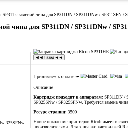
oh SP311 с заменой чипа для SP311DN / SP311DNw / SP311SFN 
ной чипа для SP311DN / SP311DNw / SP3
Принимаем к оплате ➠
Описание
Картридж подходит к аппаратам:
SP311DN / 
SP325SNw / SP325SFNw.
Требуется замена чипа
Ресурс страниц:
3500
Новое поколение принтеров Ricoh имеет в свое
Nw 325SFNw
производителями. Для заправки картриджей Ri