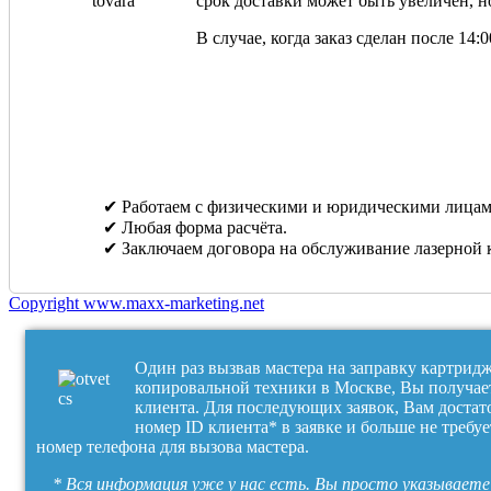
срок доставки может быть увеличен, но
В случае, когда заказ сделан после 14
✔ Работаем с физическими и юридическими лицам
✔ Любая форма расчёта.
✔ Заключаем договора на обслуживание лазерной 
Copyright www.maxx-marketing.net
Один раз вызвав мастера на заправку картрид
копировальной техники в Москве, Вы получае
клиента. Для последующих заявок, Вам достат
номер ID клиента* в заявке и больше не требуе
номер телефона для вызова мастера.
* Вся информация уже у нас есть. Вы просто указываете 