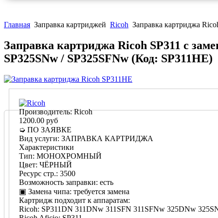
Главная
Заправка картриджей
Ricoh
Заправка картриджа Ric
Заправка картриджа Ricoh SP311 с заме
SP325SNw / SP325SFNw
(Код:
SP311HE
)
Производитель:
Ricoh
1200.00 руб
➭ ПО ЗАЯВКЕ
Вид услуги
:
ЗАПРАВКА КАРТРИДЖА
Характеристики
Тип
:
МОНОХРОМНЫЙ
Цвет
:
ЧЁРНЫЙ
Ресурс стр.
:
3500
Возможность заправки
:
есть
▣ Замена чипа
:
требуется замена
Картридж подходит к аппаратам:
Ricoh
:
SP311DN 311DNw 311SFN 311SFNw 325DNw 325S
Ricoh Aficio
:
SP311