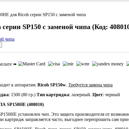
0HE для Ricoh серии SP150 с заменой чипа
 серии SP150 с заменой чипа
(Код:
40801
оплате ➠
одит к аппаратам:
Ricoh SP150w
.
Требуется замена чипа
иджа
: 1500 (80 гр.)
Тип картриджа
: лазерный.
Цвет
: черный
 SP150HE (408010)
P150HE установлен чип. Это защита производителя от возможно
ли картридж заправляется часто, выгоднее перепрошить сам прин