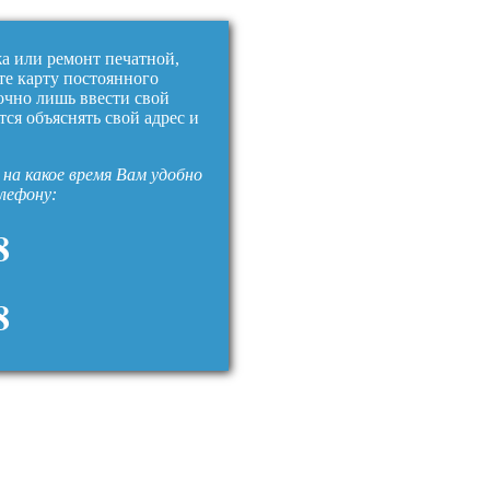
жа или ремонт печатной,
те карту постоянного
очно лишь ввести свой
тся объяснять свой адрес и
на какое время Вам удобно
елефону:
8
8