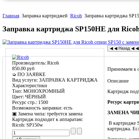
Главная
Заправка картриджей
Ricoh
Заправка картриджа SP15
Заправка картриджа SP150HE для Ricoh
Производитель:
Ricoh
850.00 руб
Принимаем к 
➭ ПО ЗАЯВКЕ
Вид услуги
:
ЗАПРАВКА КАРТРИДЖА
Описание
Характеристики
Тип
:
МОНОХРОМНЫЙ
Картридж подх
Цвет
:
ЧЁРНЫЙ
Ресурс картр
Ресурс стр.
:
1500
Возможность заправки
:
есть
ЗАМЕНА ЧИПА
▣ Замена чипа
:
требуется замена
Картридж подходит к аппаратам:
В картридже S
Ricoh
:
SP150w
картриджа. Ес