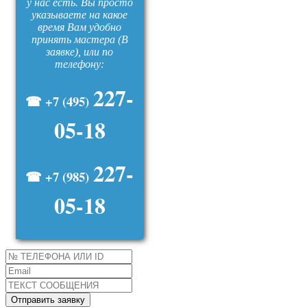
у нас есть. Вы просто
указываете на какое
время Вам удобно
принять мастера (В
заявке), или по
телефону:
227-
☎ +7 (495)
05-18
227-
☎ +7 (985)
05-18