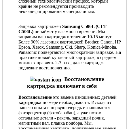
сложный технологический процесс, который
крайне не рекомендуется производить
неквалифицированным специалистам.
Заправка картриджей
Samsung C506L (CLT-
C506L)
не займет у вас много времени. Мы
заправим ваш картридж в течение 10-15 минут.
Более 90% лазерных картриджей Brother, Canon, HP,
Epson, Xerox, Samsung, Oki, Sharp, Konica-Minolta,
Panasonic подвергаются многократной заправке. На
практике новый купленный картридж, в среднем
можно заправлять 2-3 раза, далее картридж
подлежит востановлению.
Восстановление
картриджа включает в себя
Восстановление
это замена изношенных деталей
картриджа
по мере необходимости. Исходя из
нашего опыта в первую очередь изнашивается
фоторецептор (фотобарабан), а уже потом
остальные детали - ракель, зарядный ролик,
магнитный вал, планка подбора. Мы,
восстанавливая картридж, подразумеваем замену