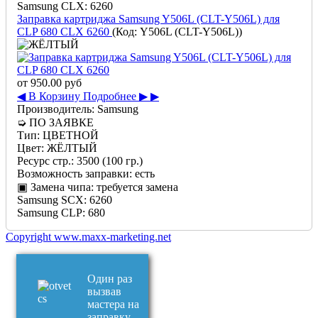
Samsung CLX:
6260
Заправка картриджа Samsung Y506L (CLT-Y506L) для
CLP 680 CLX 6260
(Код:
Y506L (CLT-Y506L)
)
от
950.00 руб
◀ В Корзину
Подробнее ▶ ▶
Производитель:
Samsung
➭
ПО ЗАЯВКЕ
Тип:
ЦВЕТНОЙ
Цвет:
ЖЁЛТЫЙ
Ресурс стр.:
3500 (100 гр.)
Возможность заправки:
есть
▣ Замена чипа:
требуется замена
Samsung SCX:
6260
Samsung CLP:
680
Copyright www.maxx-marketing.net
Один раз
вызвав
мастера на
заправку