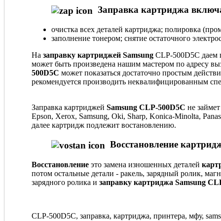
Заправка картриджа включа
очистка всех деталей картриджа; полировка (пром
заполнение тонером; снятие остаточного электрос
На
заправку картриджей Samsung
CLP-500D5C даем г
может быть произведена нашим мастером по адресу вы
500D5C
может показаться достаточно простым действие
рекомендуется производить неквалифицированным спе
Заправка картриджей
Samsung CLP-500D5C
не займет
Epson, Xerox, Samsung, Oki, Sharp, Konica-Minolta, Pa
далее картридж подлежит востановлению.
Восстановление картридж
Восстановление
это замена изношенных деталей
карт
потом остальные детали - ракель, зарядный ролик, маг
зарядного ролика и
заправку картриджа Samsung CL
CLP-500D5C, заправка, картриджа, принтера, мфу, sams