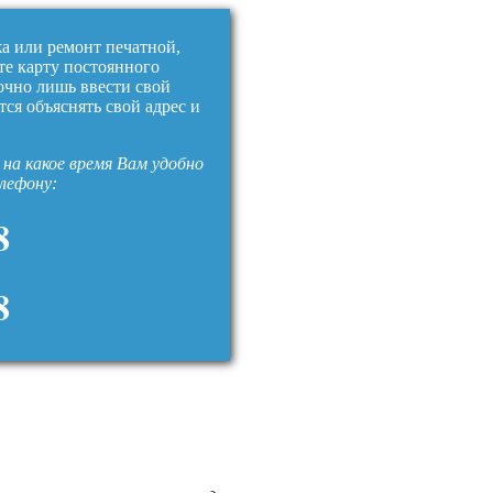
жа или ремонт печатной,
те карту постоянного
очно лишь ввести свой
тся объяснять свой адрес и
на какое время Вам удобно
елефону:
8
8