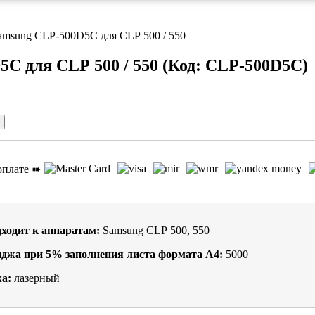
amsung CLP-500D5C для CLP 500 / 550
C для CLP 500 / 550
(Код:
CLP-500D5C
)
оплате ➠
ходит к аппаратам:
Samsung CLP 500, 550
иджа при
5%
заполнения листа формата А4:
5000
а:
лазерный