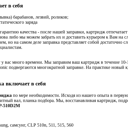
ет в себя
ывка) барабанов, лезвий, роликов;
татического заряда
арантию качества - после нашей заправки, картридж отпечатае
зова либо мы можем забрать их и доставить курьером к Вам на 
ем, но на самом деле заправка представляет собой достаточно 
циалистам.
 у вас много времени. Мы заправим ваш картридж в течение 10-1
nasonic подвергаются многократной заправке. На практике новый 
а включает в себя
риджа
по мере необходимости. Исходя из нашего опыта в первую
нитный вал, планка подбора. Мы, восстанавливая картридж, подр
LP-510D2M
ng, самсунг, CLP 510n, 511, 515, 560