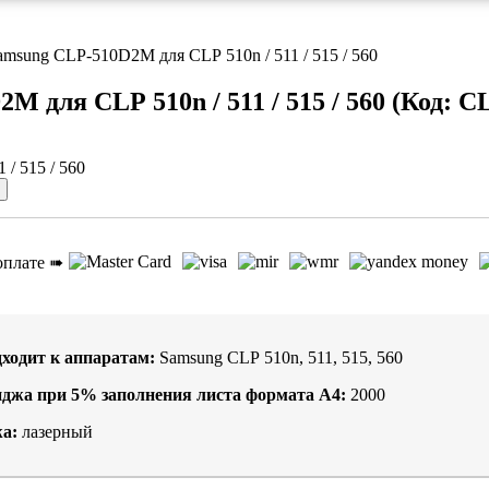
msung CLP-510D2M для CLP 510n / 511 / 515 / 560
 для CLP 510n / 511 / 515 / 560
(Код:
C
оплате ➠
ходит к аппаратам:
Samsung CLP 510n, 511, 515, 560
иджа при
5%
заполнения листа формата А4:
2000
а:
лазерный