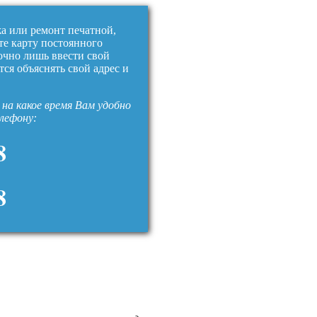
жа или ремонт печатной,
те карту постоянного
очно лишь ввести свой
тся объяснять свой адрес и
на какое время Вам удобно
елефону:
8
8