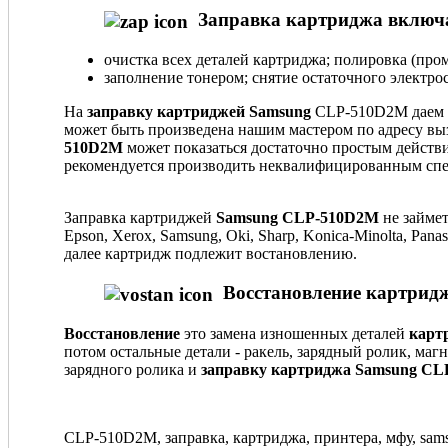
Заправка картриджа включа
очистка всех деталей картриджа; полировка (пром
заполнение тонером; снятие остаточного электрос
На
заправку картриджей Samsung
CLP-510D2M даем г
может быть произведена нашим мастером по адресу вы
510D2M
может показаться достаточно простым действи
рекомендуется производить неквалифицированным спе
Заправка картриджей
Samsung CLP-510D2M
не займет
Epson, Xerox, Samsung, Oki, Sharp, Konica-Minolta, Pa
далее картридж подлежит востановлению.
Восстановление картридж
Восстановление
это замена изношенных деталей
карт
потом остальные детали - ракель, зарядный ролик, маг
зарядного ролика и
заправку картриджа Samsung C
CLP-510D2M, заправка, картриджа, принтера, мфу, samsu