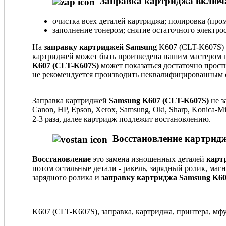
Заправка картриджа включа
очистка всех деталей картриджа; полировка (пром
заполнение тонером; снятие остаточного электрос
На
заправку картриджей Samsung
K607 (CLT-K607S) 
картриджей может быть произведена нашим мастером п
K607 (CLT-K607S)
может показаться достаточно прост
не рекомендуется производить неквалифицированным 
Заправка картриджей
Samsung K607 (CLT-K607S)
не з
Canon, HP, Epson, Xerox, Samsung, Oki, Sharp, Konica
2-3 раза, далее картридж подлежит востановлению.
Восстановление картридж
Восстановление
это замена изношенных деталей
карт
потом остальные детали - ракель, зарядный ролик, маг
зарядного ролика и
заправку картриджа Samsung K60
K607 (CLT-K607S), заправка, картриджа, принтера, мфу,