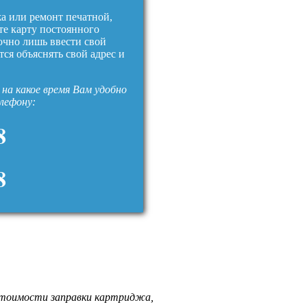
жа или ремонт печатной,
те карту постоянного
очно лишь ввести свой
тся объяснять свой адрес и
на какое время Вам удобно
елефону:
8
8
стоимости заправки картриджа,