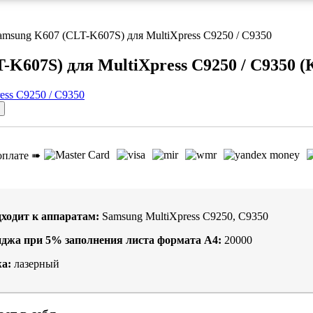
amsung K607 (CLT-K607S) для MultiXpress C9250 / C9350
-K607S) для MultiXpress C9250 / C9350
(
оплате ➠
ходит к аппаратам:
Samsung MultiXpress C9250, C9350
иджа при
5%
заполнения листа формата А4:
20000
а:
лазерный