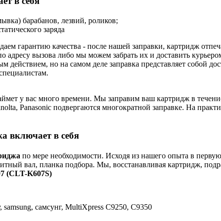
ет в себя
ывка) барабанов, лезвий, роликов;
татического заряда
даем гарантию качества - после нашей заправки, картридж отпе
о адресу вызова либо мы можем забрать их и доставить курьеро
ым действием, но на самом деле заправка представляет собой д
специалистам.
аймет у вас много времени. Мы заправим ваш картридж в течение
-Minolta, Panasonic подвергаются многократной заправке. На пра
а включает в себя
риджа
по мере необходимости. Исходя из нашего опыта в первую
нитный вал, планка подбора. Мы, восстанавливая картридж, подр
7 (CLT-K607S)
 samsung, самсунг, MultiXpress C9250, C9350