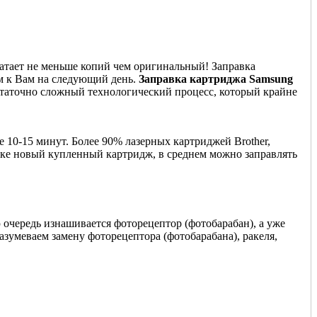
чатает не меньше копий чем оригинальный! Заправка
м к Вам на следующий день.
Заправка картриджа Samsung
остаточно сложный технологический процесс, который крайне
 10-15 минут. Более 90% лазерных картриджей Brother,
ктике новый купленный картридж, в среднем можно заправлять
 очередь изнашивается фоторецептор (фотобарабан), а уже
азумеваем замену фоторецептора (фотобарабана), ракеля,