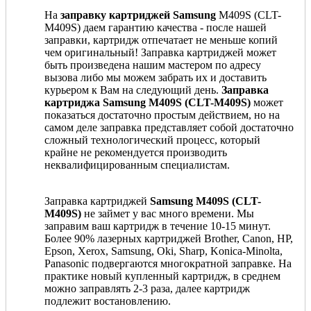
На
заправку картриджей Samsung
M409S (CLT-
M409S) даем гарантию качества - после нашей
заправки, картридж отпечатает не меньше копий
чем оригинальный! Заправка картриджей может
быть произведена нашим мастером по адресу
вызова либо мы можем забрать их и доставить
курьером к Вам на следующий день.
Заправка
картриджа Samsung M409S (CLT-M409S)
может
показаться достаточно простым действием, но на
самом деле заправка представляет собой достаточно
сложный технологический процесс, который
крайне не рекомендуется производить
неквалифицированным специалистам.
Заправка картриджей
Samsung M409S (CLT-
M409S)
не займет у вас много времени. Мы
заправим ваш картридж в течение 10-15 минут.
Более 90% лазерных картриджей Brother, Canon, HP,
Epson, Xerox, Samsung, Oki, Sharp, Konica-Minolta,
Panasonic подвергаются многократной заправке. На
практике новый купленный картридж, в среднем
можно заправлять 2-3 раза, далее картридж
подлежит востановлению.