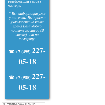
телефона для вызова
мастера.
* Вся информация уже
у нас есть. Вы просто
указываете на какое
время Вам удобно
принять мастера (В
заявке), или по
телефону:
227-
☎ +7 (495)
05-18
227-
☎ +7 (985)
05-18