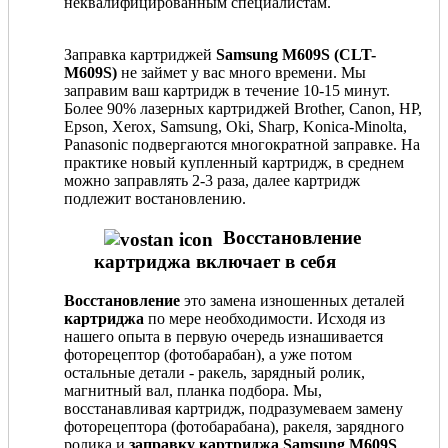
неквалифицированным специалистам.
Заправка картриджей
Samsung M609S (CLT-
M609S)
не займет у вас много времени. Мы
заправим ваш картридж в течение 10-15 минут.
Более 90% лазерных картриджей Brother, Canon, HP,
Epson, Xerox, Samsung, Oki, Sharp, Konica-Minolta,
Panasonic подвергаются многократной заправке. На
практике новый купленный картридж, в среднем
можно заправлять 2-3 раза, далее картридж
подлежит востановлению.
Восстановление
картриджа включает в себя
Восстановление
это замена изношенных деталей
картриджа
по мере необходимости. Исходя из
нашего опыта в первую очередь изнашивается
фоторецептор (фотобарабан), а уже потом
остальные детали - ракель, зарядный ролик,
магнитный вал, планка подбора. Мы,
восстанавливая картридж, подразумеваем замену
фоторецептора (фотобарабана), ракеля, зарядного
ролика и
заправку картриджа Samsung M609S