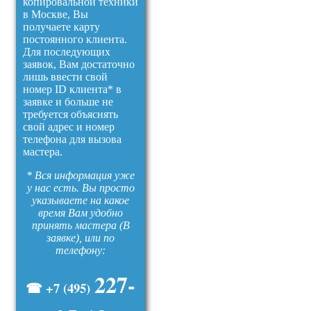
копировальной техники
в Москве, Вы
получаете карту
постоянного клиента.
Для последующих
заявок, Вам достаточно
лишь ввести свой
номер ID клиента* в
заявке и больше не
требуется объяснять
свой адрес и номер
телефона для вызова
мастера.
* Вся информация уже
у нас есть. Вы просто
указываете на какое
время Вам удобно
принять мастера (В
заявке), или по
телефону:
227-
☎ +7 (495)