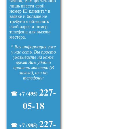
заявок, Вам достаточно
лишь ввести свой
номер ID клиента* в
заявке и больше не
требуется объяснять
свой адрес и номер
телефона для вызова
мастера.
* Вся информация уже
у нас есть. Вы просто
указываете на какое
время Вам удобно
принять мастера (В
заявке), или по
телефону:
227-
☎ +7 (495)
05-18
227-
☎ +7 (985)