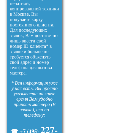
печатной,
копировальной техники
в Москве, Вы
получаете карту
постоянного клиента.
Для последующих
заявок, Вам достаточно
лишь ввести свой
номер ID клиента* в
заявке и больше не
требуется объяснять
свой адрес и номер
телефона для вызова
мастера.
* Вся информация уже
у нас есть. Вы просто
указываете на какое
время Вам удобно
принять мастера (В
заявке), или по
телефону:
227-
☎ +7 (495)