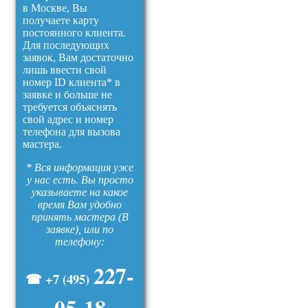
в Москве, Вы
получаете карту
постоянного клиента.
Для последующих
заявок, Вам достаточно
лишь ввести свой
номер ID клиента* в
заявке и больше не
требуется объяснять
свой адрес и номер
телефона для вызова
мастера.
* Вся информация уже
у нас есть. Вы просто
указываете на какое
время Вам удобно
принять мастера (В
заявке), или по
телефону:
227-
☎ +7 (495)
05-18